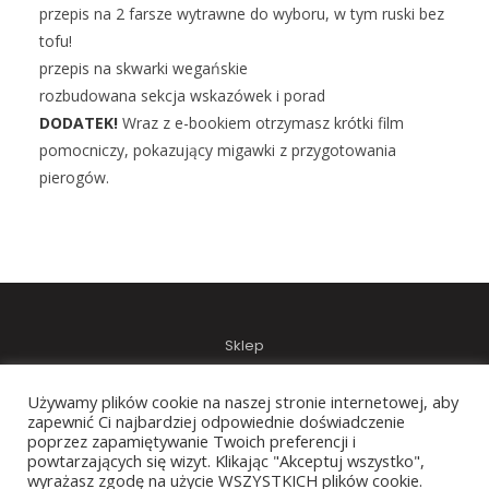
przepis na 2 farsze wytrawne do wyboru, w tym ruski bez
tofu!
przepis na skwarki wegańskie
rozbudowana sekcja wskazówek i porad
DODATEK!
Wraz z e-bookiem otrzymasz krótki film
pomocniczy, pokazujący migawki z przygotowania
pierogów.
Sklep
Regulamin
Używamy plików cookie na naszej stronie internetowej, aby
Polityka prywatności i cookies
zapewnić Ci najbardziej odpowiednie doświadczenie
poprzez zapamiętywanie Twoich preferencji i
O MNIE
powtarzających się wizyt. Klikając "Akceptuj wszystko",
wyrażasz zgodę na użycie WSZYSTKICH plików cookie.
Kontakt