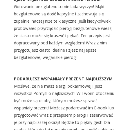
Gotowanie bez glutenu to nie lada wyczyn! Mąki
bezglutenowe są dość kapryśne i zachowują się
zupełnie inaczej niże te klasyczne. Jeśli kiedykolwiek
próbowałeś przyrządzić pierogi bezglutenowe wiesz,
że ciasto może się kruszyć i pękać. Ten przepis jest
dopracowany pod każdym względem! Wraz z nim
przygotujesz ciasto idealne i zjesz najlepsze
bezglutenowe, wegańskie pierogi!
PODARUJESZ WSPANIAŁY PREZENT NAJBLIŻSZYM
Możliwe, że nie masz alergii pokarmowej i jesz
wszystko! Pomyśl o najbliższych! W Twoim otoczeniu
być może są osoby, którym możesz sprawić
wspaniały prezent! Możesz podarować im E-book lub
przygotować wraz z przepisem pierogi i zaserwować
je przy najbliższej okazji! Będzie to piękny gest! Dla
osoby, która do tej pory nie mogła pozwolić sobie na