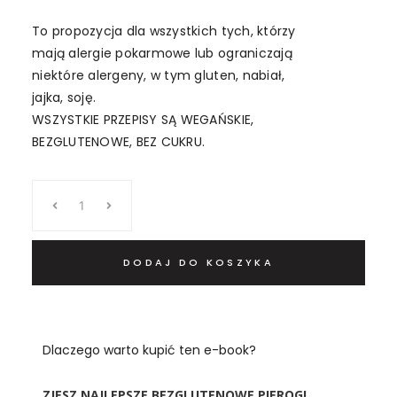
To propozycja dla wszystkich tych, którzy
mają alergie pokarmowe lub ograniczają
niektóre alergeny, w tym gluten, nabiał,
jajka, soję.
WSZYSTKIE PRZEPISY SĄ WEGAŃSKIE,
BEZGLUTENOWE, BEZ CUKRU.
ilość
pierogi
wegańskie
bezglutenowe
DODAJ DO KOSZYKA
-
ebook
+
video
Dlaczego warto kupić ten e-book?
pomocnicze
ZJESZ NAJLEPSZE BEZGLUTENOWE PIEROGI